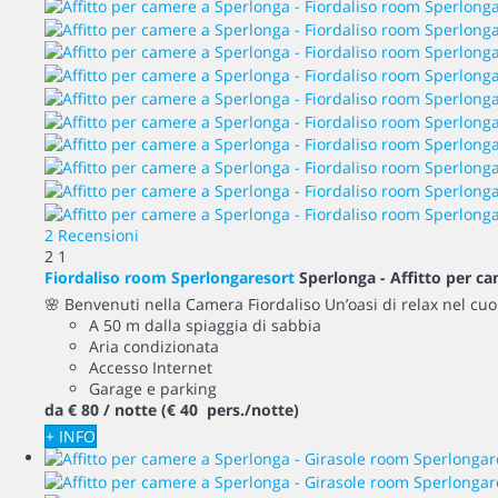
2 Recensioni
2
1
Fiordaliso room Sperlongaresort
Sperlonga -
Affitto per c
🌸 Benvenuti nella Camera Fiordaliso Un’oasi di relax nel cuor
A 50 m dalla spiaggia di sabbia
Aria condizionata
Accesso Internet
Garage e parking
da
€ 80
/ notte
(€ 40 pers./notte)
+ INFO