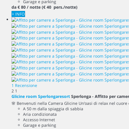
Garage e parking
da
€ 80
/ notte
(€ 40 pers./notte)
+ INFO
1 Recensione
2
1
Glicine room Sperlongaresort
Sperlonga -
Affitto per came
🌸 Benvenuti nella Camera Glicine Un’oasi di relax nel cuore 
A 50 m dalla spiaggia di sabbia
Aria condizionata
Accesso Internet
Garage e parking