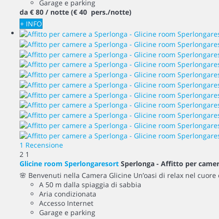
Garage e parking
da
€ 80
/ notte
(€ 40 pers./notte)
+ INFO
1 Recensione
2
1
Glicine room Sperlongaresort
Sperlonga -
Affitto per came
🌸 Benvenuti nella Camera Glicine Un’oasi di relax nel cuore 
A 50 m dalla spiaggia di sabbia
Aria condizionata
Accesso Internet
Garage e parking