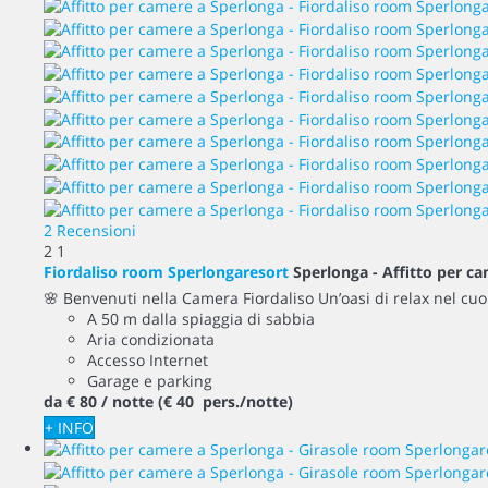
2 Recensioni
2
1
Fiordaliso room Sperlongaresort
Sperlonga -
Affitto per c
🌸 Benvenuti nella Camera Fiordaliso Un’oasi di relax nel cuor
A 50 m dalla spiaggia di sabbia
Aria condizionata
Accesso Internet
Garage e parking
da
€ 80
/ notte
(€ 40 pers./notte)
+ INFO